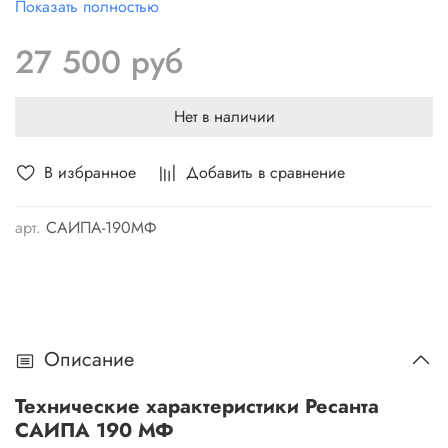
Показать полностью
разовыми электродами с рутиловым покрытием (ММА).
Удобная рукоятка существенно облегчает транспортировку
27 500 руб
устройства. Многочисленные отверстия в корпусе
способствуют естественной вентиляции воздуха и
эффективному охлаждению внутренних узлов.
Нет в наличии
В избранное
Добавить в сравнение
арт.
САИПА-190МФ
Описание
Технические характеристики Ресанта
САИПА 190 МФ