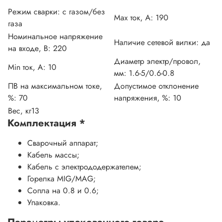
Режим сварки:
с газом/без
Max ток, А:
190
газа
Номинальное напряжение
Наличие сетевой вилки:
да
на входе, В:
220
Диаметр электр/провол,
Min ток, А:
10
мм:
1.6-5/0.6-0.8
ПВ на максимальном токе,
Допустимое отклонение
%:
70
напряжения, %:
10
Вес, кг
13
Комплектация
*
Сварочный аппарат;
Кабель массы;
Кабель с электрододержателем;
Горелка MIG/MAG;
Сопла на 0.8 и 0.6;
Упаковка.