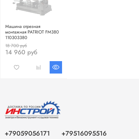
Машина отрезная
монтажная PATRIOT FM380
110303380
18 700 руб
14 960 руб
+79059056171
+79516095516