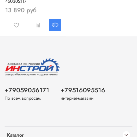
460302117
13 890 руб
+79059056171
+79516095516
По всем вопросам
интернет-магазин
Каталог