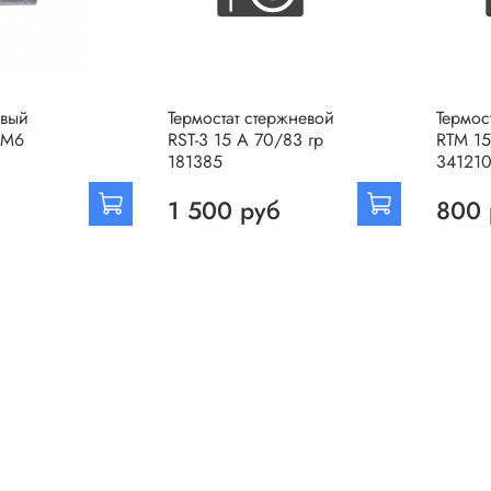
евый
Термостат стержневой
Термос
0M6
RST-3 15 А 70/83 гр
RTM 15
181385
34121
1 500 руб
800 