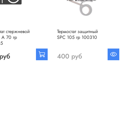
тат стержневой
Термостат защитный
 А 70 гр
SPC 105 гр 100310
05
руб
400 руб