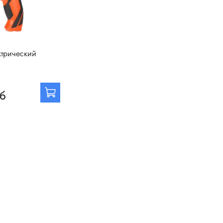
ктрический
уб