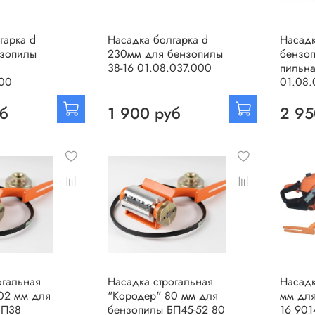
гарка d
Насадка болгарка d
Насад
нзопилы
230мм для бензопилы
бензо
38-16 01.08.037.000
пильн
000
01.08
уб
1 900 руб
2 95
огальная
Насадка строгальная
Насадк
02 мм для
"Кородер" 80 мм для
мм для
БП38
бензопилы БП45-52 80
16 901