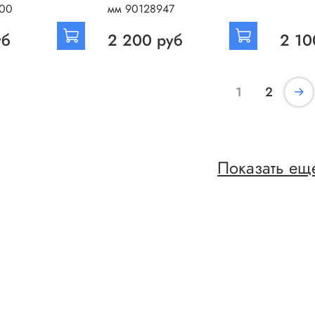
000
мм 90128947
уб
2 200 руб
2 10
1
2
Показать ещ