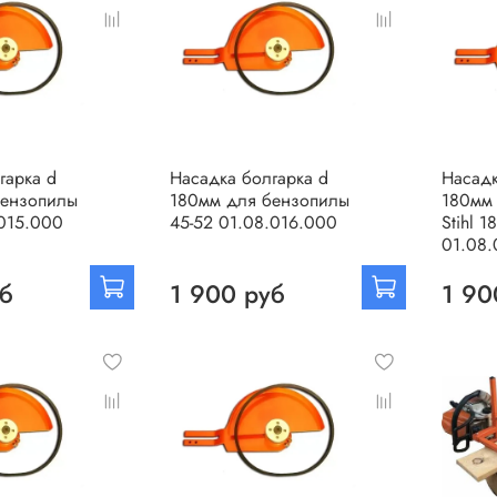
гарка d
Насадка болгарка d
Насадк
бензопилы
180мм для бензопилы
180мм
.015.000
45-52 01.08.016.000
Stihl 1
01.08.
уб
1 900 руб
1 90