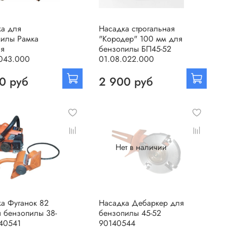
ка для
Насадка строгальная
пилы Рамка
"Кородер" 100 мм для
ая
бензопилы БП45-52
.043.000
01.08.022.000
0 руб
2 900 руб
Нет в наличии
а Фуганок 82
Насадка Дебаркер для
 бензопилы 38-
бензопилы 45-52
40541
90140544