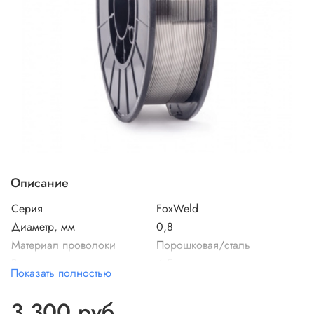
Описание
Серия
FoxWeld
Диаметр, мм
0,8
Материал проволоки
Порошковая/сталь
Вес нетто, кг
4,5
Показать полностью
Тип продукта
сварочная проволока
Gigant GRF-84, ПП-АН7,
3 300 руб
Аналоги