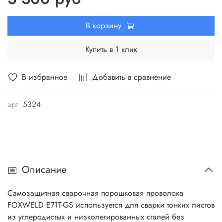
ПС-44-А2Г
Марка по AWS
E71T-GS
В корзину
Марка по ГОСТ
ПН-АН7, ПС-44-А2Г
Тип катушки
пластик, D200
Купить в 1 клик
Диаметр катушки, мм
200
Вес брутто, кг
4,9
В избранное
Добавить в сравнение
Посадочный диаметр
53
катушки, мм
Вес товара в упаковке, кг
4,9
арт.
5324
Габариты упаковки ДхШхВ,
208x208x61
мм
Страна производства
КНР
Описание
Самозащитная сварочная порошковая проволока
FOXWELD E71T-GS используется для сварки тонких листов
из углеродистых и низколегированных сталей без