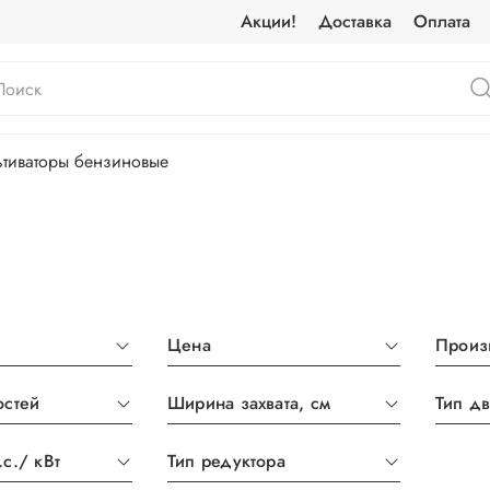
Акции!
Доставка
Оплата
ьтиваторы бензиновые
Цена
Произ
остей
Ширина захвата, см
Тип дв
с./ кВт
Тип редуктора