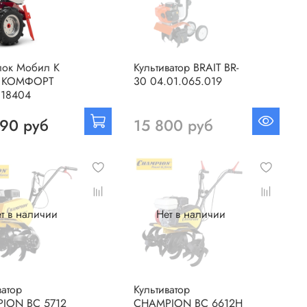
лок Мобил К
Культиватор BRAIT BR-
 КОМФОРТ
30 04.01.065.019
18404
90 руб
15 800 руб
т в наличии
Нет в наличии
ватор
Культиватор
ION BC 5712
CHAMPION BC 6612H