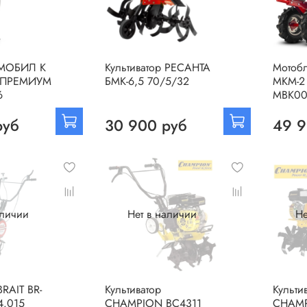
р МОБИЛ К
Культиватор РЕСАНТА
Мотоб
 ПРЕМИУМ
БМК-6,5 70/5/32
МКМ-2
6
МВК00
руб
30 900 руб
49 9
аличии
Нет в наличии
Не
BRAIT BR-
Культиватор
Культи
4.015
CHAMPION BC4311
CHAMP