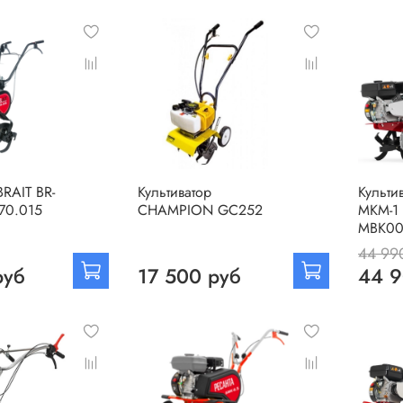
BRAIT BR-
Культиватор
Культи
70.015
CHAMPION GC252
МКМ-1
MBK00
44 99
руб
17 500 руб
44 9