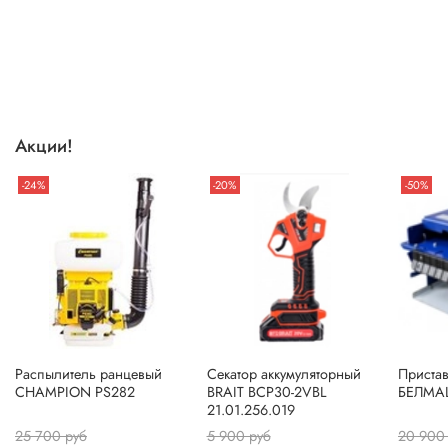
Акции!
-24%
-20%
-50%
Распылитель ранцевый
Секатор аккумуляторный
Пристав
CHAMPION PS282
BRAIT BCP30-2VBL
БЕЛМА
21.01.256.019
25 700 руб
5 900 руб
20 900