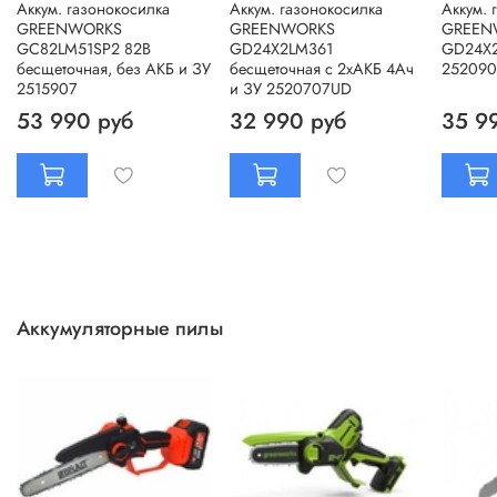
Аккум. газонокосилка
Аккум. газонокосилка
Аккум. 
GREENWORKS
GREENWORKS
GREEN
GC82LM51SP2 82В
GD24X2LM361
GD24X2
бесщеточная, без АКБ и ЗУ
бесщеточная c 2хАКБ 4Ач
25209
2515907
и ЗУ 2520707UD
53 990 руб
32 990 руб
35 9
Аккумуляторные пилы