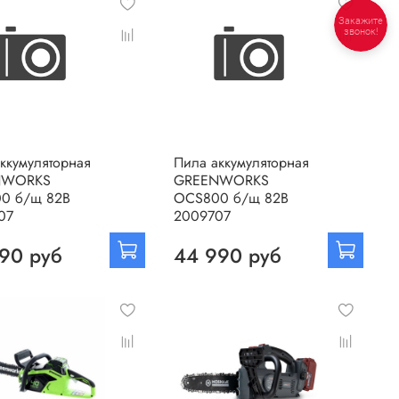
Закажите
звонок!
ккумуляторная
Пила аккумуляторная
NWORKS
GREENWORKS
0 б/щ 82В
OCS800 б/щ 82В
07
2009707
90 руб
44 990 руб