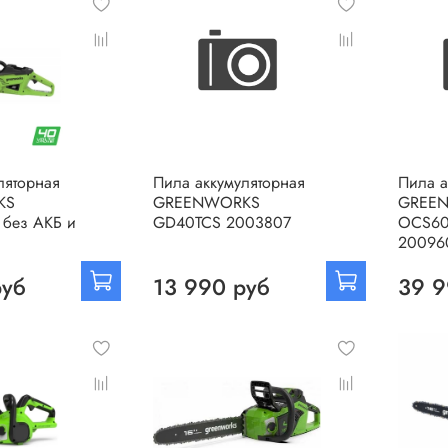
ляторная
Пила аккумуляторная
Пила а
KS
GREENWORKS
GREE
без АКБ и
GD40TCS 2003807
OCS60
20096
руб
13 990 руб
39 9