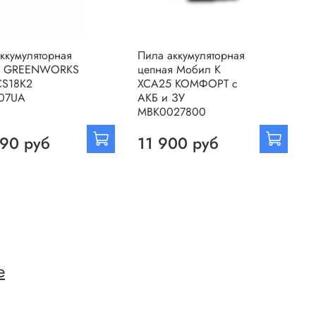
ккумуляторная
Пила аккумуляторная
я GREENWORKS
цепная Мобил К
S18К2
ХСА25 КОМФОРТ с
07UA
АКБ и ЗУ
МВК0027800
90 руб
11 900 руб
е