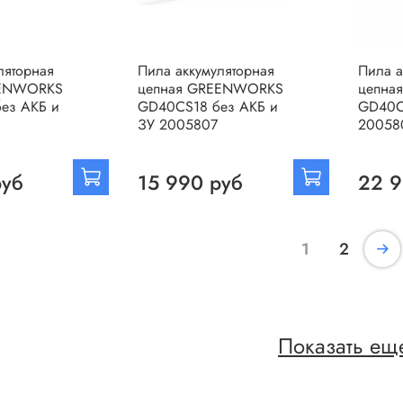
ляторная
Пила аккумуляторная
Пила а
EENWORKS
цепная GREENWORKS
цепна
ез АКБ и
GD40CS18 без АКБ и
GD40C
ЗУ 2005807
20058
руб
15 990 руб
22 9
1
2
Показать ещ