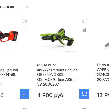
звеньев
Мини пила
Пила а
ная цепная
аккумуляторная цепная
GREE
20-4NMBL
GREENWORKS
G24CS
G24MCS10 без АКБ и
20077
01
ЗУ 2008207
уб
4 900 руб
13 9