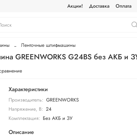
Акции!
Доставка
Оплата
шины
Ленточные шлифмашины
ашина GREENWORKS G24BS без АКБ и З
 сравнение
Характеристики
Производитель:
GREENWORKS
Напряжение, В:
24
Комплектация:
Без АКБ и ЗУ
Описание