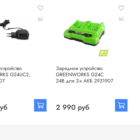
стройство
Зарядное устройство
А
KS G24UC2,
GREENWORKS G24С
G
07
24В для 2-х АКБ 2931907
В
руб
2 990 руб