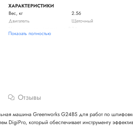
ХАРАКТЕРИСТИКИ
Вес, кг
2.56
Двигатель
Щеточный
Номинальное напряжение, В
24
Показать полностью
Размер ленты, мм
457х76
Отзывы
ьная машина Greenworks G24BS для работ по шлифовке
 DigiPro, который обеспечивает инструменту эффектив