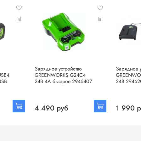
Зарядное устройство
Зарядное у
SB4
GREENWORKS G24C4
GREENWOR
 USB
24B 4A быстрое 2946407
24В 29462
4 490 руб
1 990 