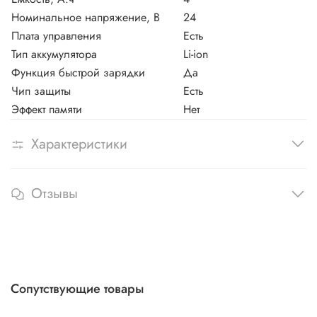
Ударопрочный корпус;
Номинальное напряжение, В
24
Индикатор заряда батареи;
Совместимость со всеми устройствами из линейки
Плата управления
Есть
Greenworks G-24V.
Тип аккумулятора
Li-ion
Функция быстрой зарядки
Да
Чип защиты
Есть
Эффект памяти
Нет
Характеристики
Отзывы
Сопутствующие товары