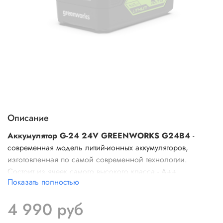
Описание
Аккумулятор G-24 24V GREENWORKS G24B4
-
современная модель литий-ионных аккумуляторов,
изготовленная по самой современной технологии.
Состоит из ячеек самого высокого класса - А++.
Показать полностью
Применяется в линейке всех устройств Greenworks G-24.
Данные ячейки находятся под управлением специальной
4 990 руб
платы, интеллектуальная программа которой регулирует