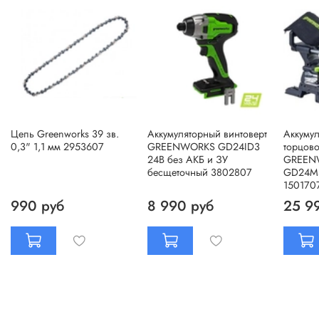
Цепь Greenworks 39 зв.
Аккумуляторный винтоверт
Аккумул
0,3" 1,1 мм 2953607
GREENWORKS GD24ID3
торцов
24В без АКБ и ЗУ
GREEN
бесщеточный 3802807
GD24MS
150170
990 руб
8 990 руб
25 9