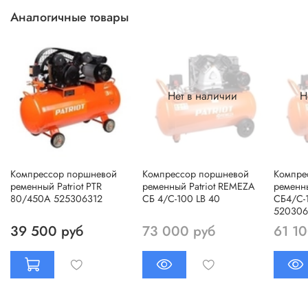
Аналогичные товары
Нет в наличии
Н
Компрессор поршневой
Компрессор поршневой
Компре
ременный Patriot PTR
ременный Patriot REMEZA
ременны
80/450A 525306312
СБ 4/С-100 LB 40
СБ4/С-
520306
39 500 руб
73 000 руб
61 10