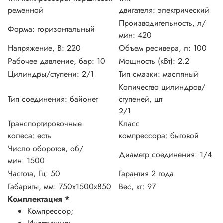
ременной
двигателя:
электрический
Производительность, л/
Форма:
горизонтальный
мин:
420
Напряжение, В:
220
Объем ресивера, л:
100
Рабочее давление, бар:
10
Мощность (кВт):
2.2
Цилиндры/ступени:
2/1
Тип смазки:
масляный
Количество цилиндров/
Тип соединения:
байонет
ступеней, шт
2/1
Транспортировочные
Класс
колеса:
есть
компрессора:
бытовой
Число оборотов, об/
Диаметр соединения:
1/4
мин:
1500
Частота, Гц:
50
Гарантия 2 года
Габариты, мм:
750х1500х850
Вес, кг:
97
Комплектация
*
Компрессор;
Инструкция;