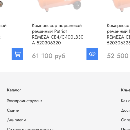
вой
Компрессор поршневой
Компрессо
R
ременный Patriot
ременный P
2
REMEZA СБ4/С-100LB30
REMEZA С
A 520306320
52030632
61 100 руб
52 500
Каталог
Клие
Электроинструмент
Как 
Станки
Дост
Двигатели
Опла
Садово-парковая техника
Прав