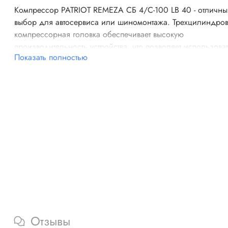
Компрессор PATRIOT REMEZA СБ 4/С-100 LB 40 - отличн
выбор для автосервиса или шиномонтажа. Трехцилиндро
компрессорная головка обеспечивает высокую
производительность устройства, что позволяет использоват
Показать полностью
не только любителями, но и профессионалами. Возможно
подключения шлангов разного диаметра (1/2 и 1/4 дюйм
делает компрессор этой модели более универсальным в
эксплуатации. Расход масла - 0.03 г/м3.
Отзывы