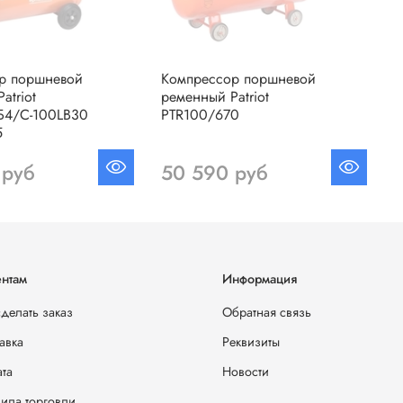
р поршневой
Компрессор поршневой
К
atriot
ременный Patriot
р
Б4/С-100LB30
PTR100/670
R
5
5
 руб
50 590 руб
нтам
Информация
сделать заказ
Обратная связь
авка
Реквизиты
та
Новости
ила торговли