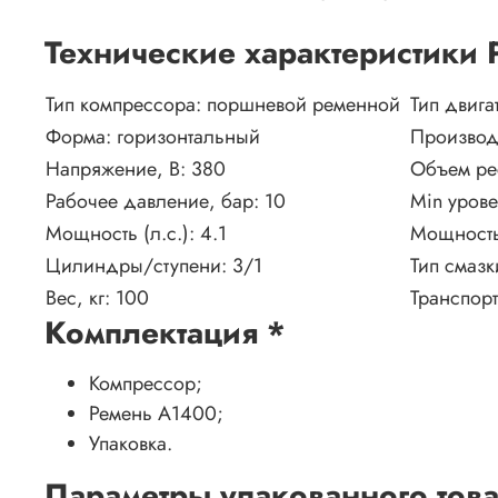
Технические характеристики
Тип компрессора:
поршневой ременной
Тип двига
Форма:
горизонтальный
Производ
Напряжение, В:
380
Объем ре
Рабочее давление, бар:
10
Min уров
Мощность (л.с.):
4.1
Мощность
Цилиндры/ступени:
3/1
Тип смазк
Вес, кг:
100
Транспор
Комплектация
*
Компрессор;
Ремень А1400;
Упаковка.
Параметры упакованного тов