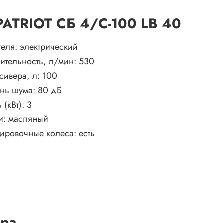
 PATRIOT СБ 4/С-100 LB 40
теля:
электрический
ительность, л/мин:
530
сивера, л:
100
ень шума:
80 дБ
 (кВт):
3
и:
масляный
тировочные колеса:
есть
ара