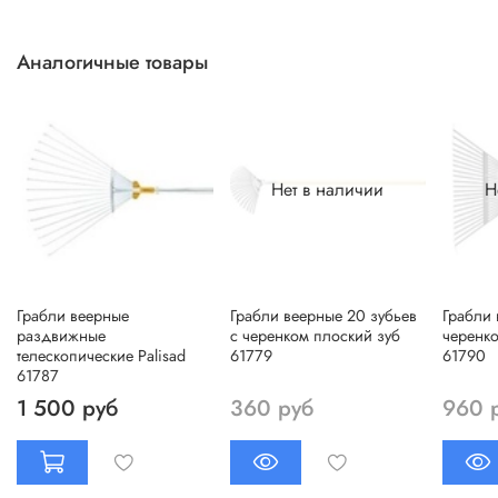
Аналогичные товары
Нет в наличии
Н
Грабли веерные
Грабли веерные 20 зубьев
Грабли 
раздвижные
с черенком плоский зуб
черенк
телескопические Palisad
61779
61790
61787
1 500 руб
360 руб
960 