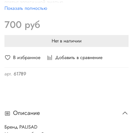
покрыт эпоксидной эмалью
Показать полностью
Усиливающая распорка на основании придает
инструменту упругость и устойчивость к нагрузкам.
700 руб
В сборе с лакированным деревянным черенком.
Надежный, долговечный инструмент
Не подвержены коррозии.
Нет в наличии
В избранное
Добавить в сравнение
арт.
61789
Описание
Бренд PALISAD