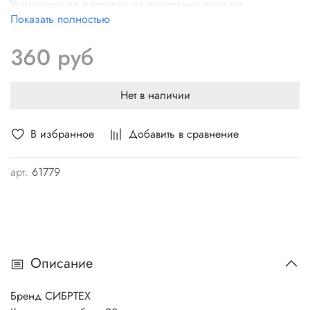
Усиливающая распорка на основании придает
Показать полностью
инструменту упругость и устойчивость к нагрузкам.
В сборе с деревянным черенком.
360 руб
Надежный, долговечный инструмент
Не подвержены коррозии.
Нет в наличии
В избранное
Добавить в сравнение
арт.
61779
Описание
Бренд СИБРТЕХ