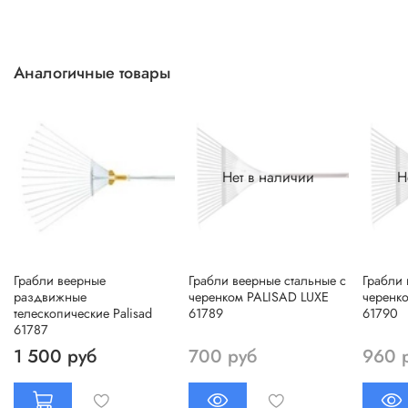
Аналогичные товары
Нет в наличии
Н
Грабли веерные
Грабли веерные стальные с
Грабли 
раздвижные
черенком PALISAD LUXE
черенк
телескопические Palisad
61789
61790
61787
1 500 руб
700 руб
960 