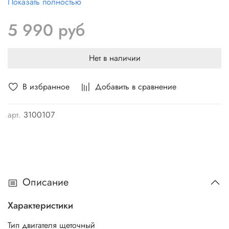
Показать полностью
шлифования и для полировки.
Регулируемая частота вращения позволяет подобрать
5 990 руб
оптимальный режим в зависимости от материала.
Благодаря наличию пылесборника рабочее место
Нет в наличии
остается в чистоте. Обрезиненная рукоятка
обеспечивает надежный хват.
В избранное
Добавить в сравнение
арт.
3100107
Описание
Характеристики
Тип двигателя
щеточный