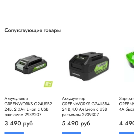
Сопутствующие товары
Аккумулятор
Аккумулятор
Зарядно
GREENWORKS G24USB2
GREENWORKS G24USB4
GREEN
24В, 2.0Ач Li-ion с USB
24 В,4.0 Ач Li-ion с USB
4A быс
разъемом 2939207
разъемом 2939307
3 490 руб
5 490 руб
4 49