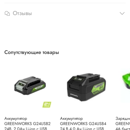
Отзывы
Сопутствующие товары
Аккумулятор
Аккумулятор
Зарядно
GREENWORKS G24USB2
GREENWORKS G24USB4
GREEN
24В, 2.0Ач Li-ion с USB
24 В,4.0 Ач Li-ion с USB
4A быс