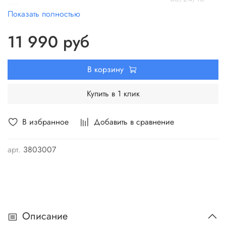
мм
Показать полностью
Номинальное напряжение, В
24
Подсветка
Да
11 990 руб
Сила удара, Дж
2
В корзину
Купить в 1 клик
В избранное
Добавить в сравнение
арт.
3803007
Описание