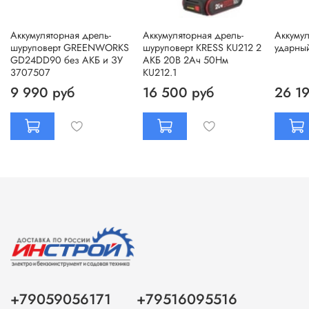
Аккумуляторная дрель-
Аккумуляторная дрель-
Аккумул
шуруповерт GREENWORKS
шуруповерт KRESS KU212 2
ударны
GD24DD90 без АКБ и ЗУ
АКБ 20В 2Ач 50Нм
3707507
KU212.1
9 990 руб
16 500 руб
26 1
+79059056171
+79516095516