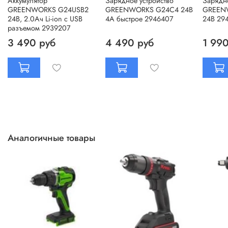
Аккумулятор
Зарядное устройство
Зарядно
GREENWORKS G24USB2
GREENWORKS G24C4 24B
GREEN
24В, 2.0Ач Li-ion с USB
4A быстрое 2946407
24В 29
разъемом 2939207
3 490 руб
4 490 руб
1 990
Аналогичные товары