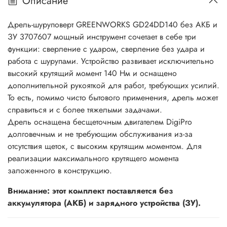
Описание
Частота ударов
3600 уд/мин
Число ступеней крутящего момента
23
Дрель-шуруповерт GREENWORKS GD24DD140 без АКБ и
Количество аккумуляторов в комплекте
нет
ЗУ 3707607 мощный инструмент сочетает в себе три
Зарядное устройство в комплекте н
ет
функции: сверление с ударом, сверление без удара и
Дополнительная рукоятка
да
работа с шурупами. Устройство развивает исключительно
Серия аккумулятора
GreenWorks G24
высокий крутящий момент 140 Нм и оснащено
Тип удара
тангенциальный
дополнительной рукояткой для работ, требующих усилий.
Крепление на ремень
да
То есть, помимо чисто бытового применения, дрель может
Индикатор уровня зарядки на корпусе дрели
нет
справиться и с более тяжелыми задачами.
Вес нетто
1.87 кг
Дрель оснащена бесщеточным двигателем DigiPro
Информация об упаковке
долговечным и не требующим обслуживания из-за
Единица товара: Штука
отсутствия щеток, с высоким крутящим моментом. Для
Вес, кг: 2.34
реализации максимального крутящего момента
заложенного в конструкцию.
Длина, мм: 295
Внимание: этот комплект поставляется без
Ширина, мм: 101
аккумулятора (АКБ) и зарядного устройства (ЗУ).
Высота, мм: 276