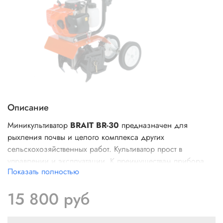
Описание
Миникультиватор
BRAIT BR-30
предназначен для
рыхления почвы и целого комплекса других
сельскохозяйственных работ. Культиватор прост в
управлении и эксплуатации. К преимуществам прибора
Показать полностью
относятся: легкий вес, наличие мощного бензинового
двигателя внутреннего сгорания, прочные стальные
15 800 руб
фрезы, которые обрабатывают почву без особых усилий.
Органы управления модели выведены на рукоятку, что
способствует комфортной работе.