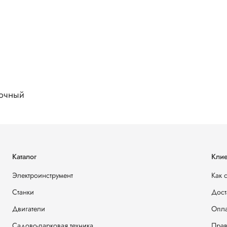
очный
Каталог
Клие
Электроинструмент
Как 
Станки
Дост
Двигатели
Опла
Садово-парковая техника
Прав