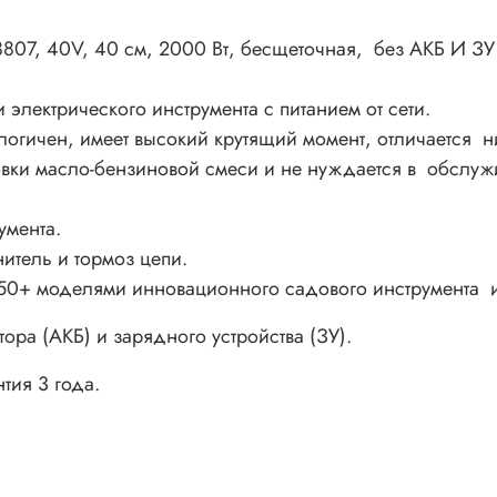
Кнопка-предохранитель от случайного включения;
Автоматическая смазка цепи;
807, 40V, 40 см, 2000 Вт, бесщеточная, без АКБ И ЗУ
Вес (без батареи) 4,2 кг.
Запуск одним нажатием курка;
электрического инструмента с питанием от сети.
Автоматическая смазка цепи;
логичен, имеет высокий крутящий момент, отличается 
Предохранитель от случайного включения и тормоз 
отовки масло-бензиновой смеси и не нуждается в обслуж
для безопасной работы;
Работа от Li-ion аккумулятора 40V совместимого с 50
умента.
моделями инновационного садового инструмента и
итель и тормоз цепи.
линейки Greenworks 40V;
Расширенная гарантия на инструмент 3 года.
 с 50+ моделями инновационного садового инструмента 
тора (АКБ) и зарядного устройства (ЗУ).
тия 3 года.