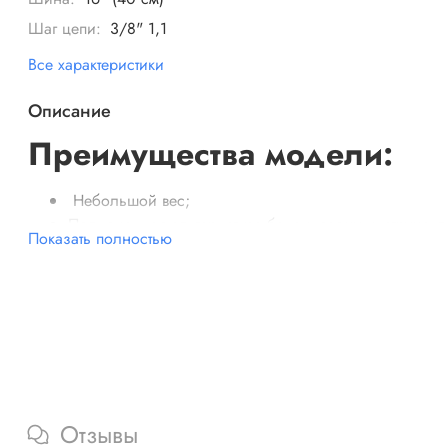
Шаг цепи:
3/8" 1,1
Все характеристики
Описание
Преимущества модели:
Небольшой вес;
Полноценная альтернатива бензиновому инструменту
Показать полностью
Без бензина и проводов, без выхлопов и шума;
Мощный и надежный бесщеточный двигатель DigiPr
требующий обслуживания;
Длина пильной шины 40 см (16"");
Скорость цепи без нагрузки 21 м/c;
Паз 0,043” (1,1мм);
Шаг цепи 3/8”;
Количество звеньев цепи 56 шт.
Отзывы
Механический тормоз;