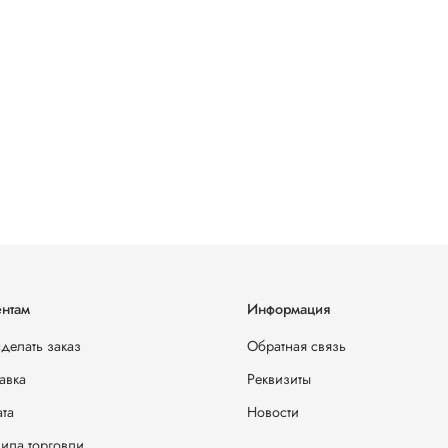
нтам
Информация
сделать заказ
Обратная связь
авка
Реквизиты
та
Новости
ила торговли