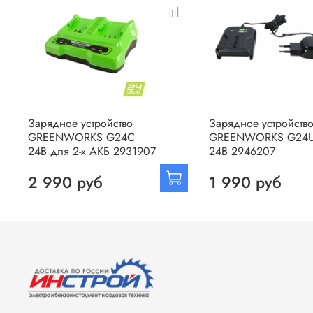
Зарядное устройство
Зарядное устройств
GREENWORKS G24С
GREENWORKS G24U
24В для 2-х АКБ 2931907
24В 2946207
2 990 руб
1 990 руб