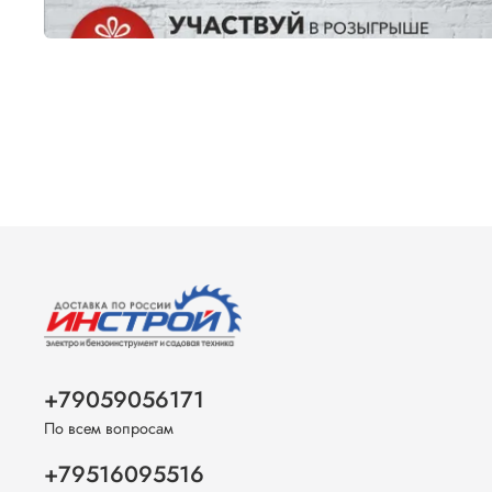
+79059056171
По всем вопросам
+79516095516