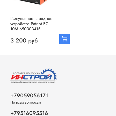
Импульсное зарядное
устройство Patriot BCI-
10M 650303415
3 200 руб
+79059056171
По всем вопросам
+79516095516