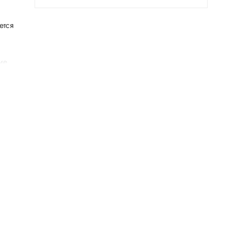
ется
ие