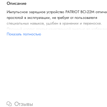
Описание
Импульсное зарядное устройство PATRIOT BCI-22M отлича
простотой в эксплуатации, не требует от пользователя
специальных навыков, удобен в хранении и переноске.
Прочный корпус покрыт качественной эмалью во избежан
Показать полностью
коррозии, по бокам имеются отверстия, которые в
совокупности со встроенным вентилятором предотвращают
перегрев. Данная модель подходит для заряда всех типов
АКБ, работает в 2-х режимах - с напряжением 12 В и 24 В.
Отзывы