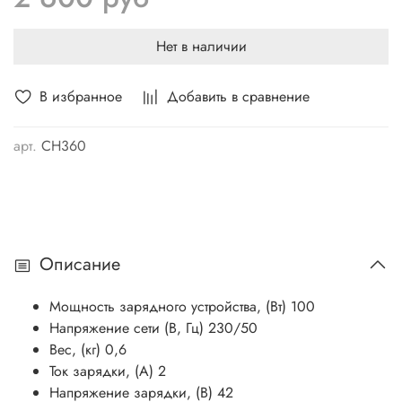
аккумуляторной батареи.
Нет в наличии
Производить подзарядку аккумулятора следует при
температуре окружающего воздуха не менее +10°С.
Не следует хранить батарею в разряженном
В избранное
Добавить в сравнение
состоянии, это может привести к выходу ее из строя.
арт.
CH360
Описание
Мощность зарядного устройства, (Вт) 100
Напряжение сети (В, Гц) 230/50
Вес, (кг) 0,6
Ток зарядки, (А) 2
Напряжение зарядки, (В) 42