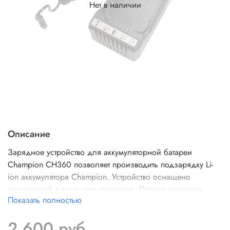
Нет в наличии
Описание
Зарядное устройство для аккумуляторной батареи
Champion CH360 позволяет производить подзарядку Li-
ion аккумулятора Champion. Устройство оснащено
индикацией в виде двух лампочек. Первая лампочка
Показать полностью
загорается зеленым светом при включении устройство в
сеть, а вторая - отражает состояние заряда батареи.
2 600 руб
Зеленый свет обеих лампочек означает полный заряд