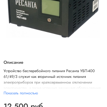
Описание
Устройство бесперебойного питания Ресанта УБП-400
61/49/3 служит как вторичный источник питания
электроприборов при кратковременном отключении
электричества, а также успешно защищает оборудование
Показать полностью
от перепадов напряжения в сети. Прибор широко
применяется в офисе, квартире или загородном доме.
12 500 руб
Источник питания - внешняя аккумуляторная батарея