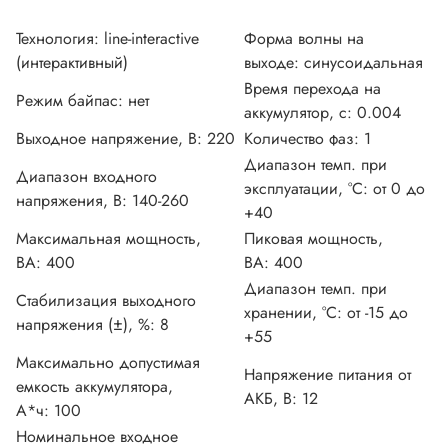
Технология:
line-interactive
Форма волны на
(интерактивный)
выходе:
синусоидальная
Время перехода на
Режим байпас:
нет
аккумулятор, с:
0.004
Выходное напряжение, В:
220
Количество фаз:
1
Диапазон темп. при
Диапазон входного
эксплуатации, °С:
от 0 до
напряжения, В:
140-260
+40
Максимальная мощность,
Пиковая мощность,
ВА:
400
ВА:
400
Диапазон темп. при
Стабилизация выходного
хранении, °С:
от -15 до
напряжения (±), %:
8
+55
Максимально допустимая
Напряжение питания от
емкость аккумулятора,
АКБ, В:
12
А*ч:
100
Номинальное входное