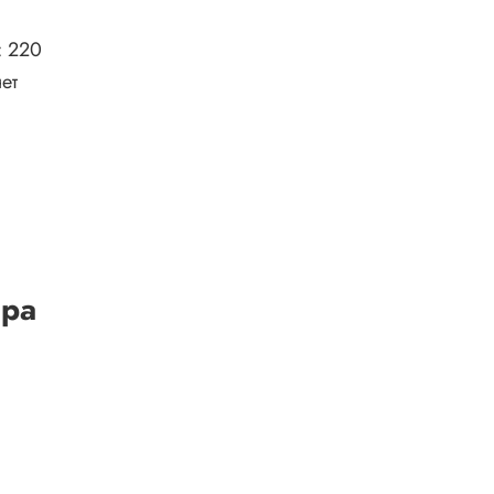
:
220
ет
ара