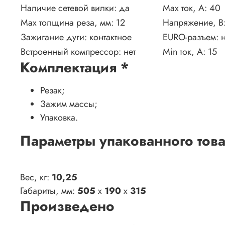
Наличие сетевой вилки:
да
Max ток, А:
40
Max толщина реза, мм:
12
Напряжение, В
Зажигание дуги:
контактное
EURO-разъем:
н
Встроенный компрессор:
нет
Min ток, А:
15
Комплектация
*
Резак;
Зажим массы;
Упаковка.
Параметры упакованного тов
Вес, кг:
10,25
Габариты, мм:
505
x
190
x
315
Произведено