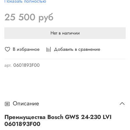
Показать полностью
инструментом очень легко работать. Эргономичный
дизайн и современные системы гашения вибрации
25 500 руб
избавят оператора от усталости и позволят ему добиваться
идеального результата в кратчайшие сроки.
Нет в наличии
В избранное
Добавить в сравнение
арт.
0601893F00
Описание
Преимущества Bosch GWS 24-230 LVI
0601893F00