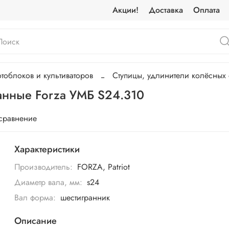
Акции!
Доставка
Оплата
облоков и культиваторов
Ступицы, удлинители колёсных
анные Forza УМБ S24.310
 сравнение
Характеристики
Производитель:
FORZA, Patriot
Диаметр вала, мм:
s24
Вал форма:
шестигранник
Описание