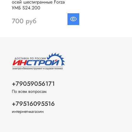
осей шестигранные Forza
УМБ S24.200
700 руб
+79059056171
По всем вопросам
+79516095516
интернет-магазин