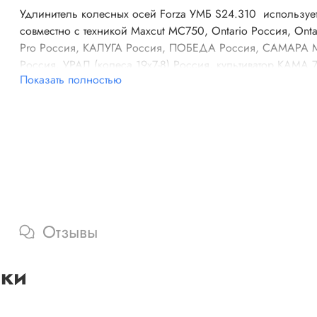
Удлинитель колесных осей Forza УМБ S24.310 используе
совместно с техникой Maxcut MC750, Ontario Россия, Onta
Pro Россия, КАЛУГА Россия, ПОБЕДА Россия, САМАРА 
Россия, УРАЛ (колеса 19х7-8) Россия, культиватор КАМА 7
Показать полностью
ВОЛГА, Vegas 7, Nevada, Мотоблок дизельный PATRIOT
BOSTON-6D, Владимир, Самара, Кубань.
Приспособление предназначено для надежного креплен
колес, грунтозацепов и т.п. Устанавливается на шестигран
ось диаметром 24 мм с возможностью установки грунтоза
с посадочным отверстием 30 мм.
В комплекте 2 шт.
Отзывы
ики