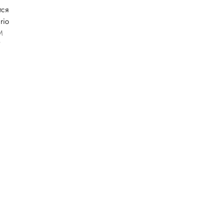
тся
rio
М
,
ия
ную
цепов