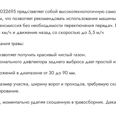
Кол-во положений регулировки
7
высоты
95 представляет собой высокотехнологичную самохо
Емкость травосборника, л
130
 что позволяет рекомендовать использование машины н
Тип стартера
электрический
рансмиссия без необходимости переключения передач. 
Фара
Да
 км/ч и движение назад со скоростью до 5,5 м/ч
Индикатор заполнения
да
ания травы:
травосборника
Тактность двигателя
четырехтактный
зволяет получить красивый чистый газон.
Макс. скорость движения вперед
8,0
нального дефлектора заднего выброса дает простой и 
(передвижение/кошение), км/ч
Макс. скорость движения назад,
ожений в диапазоне от 30 до 90 мм.
5,5
км/ч
автоматическая
змер участка, ширину ворот и проходов, требуемую ско
Тип трансмиссии
гидротрансмиссия
ирование.
(бесступенчатая)
моментально удаляя скошенную в травосборник. Дека у
Радиус поворота, мм
650
Опорожнение травосборника
механическое (рычаг)
Привод ножа
механический ременн