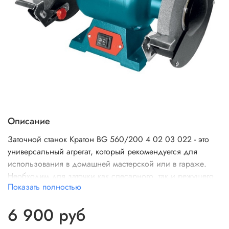
Описание
Заточной станок Кратон BG 560/200 4 02 03 022 - это
универсальный агрегат, который рекомендуется для
использования в домашней мастерской или в гараже.
Необходим для заточки как слесарного, так и режущего
Показать полностью
инструмента, снятия излишков металла с обрабатываемых
заготовок. Номинальная мощность двигателя составляет
6 900 руб
560 Вт. На станке установлены шлифовальные круги
диаметром 200 мм. Станок прост в использовании и не