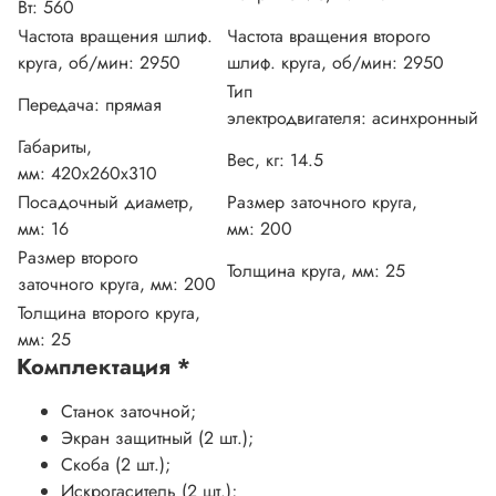
Вт:
560
Частота вращения шлиф.
Частота вращения второго
круга, об/мин:
2950
шлиф. круга, об/мин:
2950
Тип
Передача:
прямая
электродвигателя:
асинхронный
Габариты,
Вес, кг:
14.5
мм:
420х260х310
Посадочный диаметр,
Размер заточного круга,
мм:
16
мм:
200
Размер второго
Толщина круга, мм:
25
заточного круга, мм:
200
Толщина второго круга,
мм:
25
Комплектация
*
Станок заточной;
Экран защитный (2 шт.);
Скоба (2 шт.);
Искрогаситель (2 шт.);