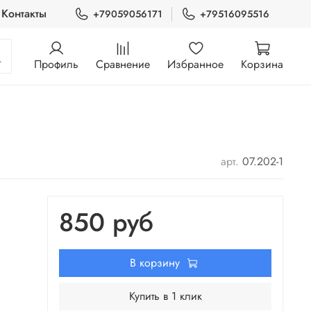
Контакты
+79059056171
+79516095516
Профиль
Сравнение
Избранное
Корзина
арт.
07.202-1
850 руб
В корзину
Купить в 1 клик