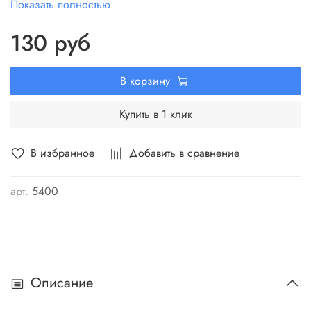
Показать полностью
четырех тарелок позволяет сортировать и складывать
элементы и детали от разных элементов в разные тарелки.
130 руб
В корзину
Купить в 1 клик
В избранное
Добавить в сравнение
арт.
5400
Описание