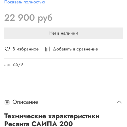
Показать полностью
поломки. Можно регулировать скорость подачи
проволоки и сварочный ток - что позволяет добиться
22 900 руб
высокого качества сварного соединения. Электронное
оборудование на основе IGBT технологий.
Нет в наличии
В избранное
Добавить в сравнение
арт.
65/9
Описание
Технические характеристики
Ресанта САИПА 200