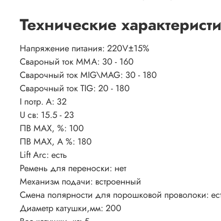
Технические характерист
Напряжение питания:
220V±15%
Свароный ток ММА:
30 - 160
Сварочный ток MIG\MAG:
30 - 180
Сварочный ток TIG:
20 - 180
I потр. А:
32
U св:
15.5 - 23
ПВ MAX, %:
100
ПВ MAX, A %:
180
Lift Arc:
есть
Ремень для переноски:
нет
Механизм подачи:
встроенный
Смена полярности для порошковой проволоки:
ес
Диаметр катушки,мм:
200