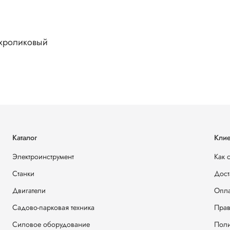
хроликовый
Каталог
Клие
Электроинструмент
Как 
Станки
Дост
Двигатели
Опла
Садово-парковая техника
Прав
Силовое оборудование
Поли