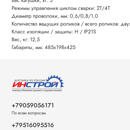
Вес катушки, кг:
5
Режимы управления циклом сварки:
2Т/4T
Диаметр проволоки, мм:
0,6/0,8/1,0
Количество ведущих роликов / всего роликов:
дву
Класс изоляции / защиты:
H / IP21S
Вес, кг: 12,5
Габариты, мм:
485х198х425
+79059056171
По всем вопросам
+79516095516