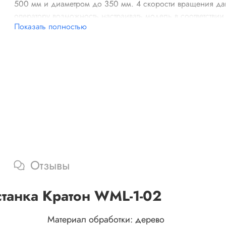
500 мм и диаметром до 350 мм. 4 скорости вращения да
оператору возможность настраивать модель в соответствии
Показать полностью
твердостью материала и сложностью выполняемой операц
Жесткая станина агрегата разбирается в случае необходим
Отзывы
станка Кратон WML-1-02
Материал обработки:
дерево