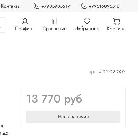
Контакты
+79059056171
+79516095516
Профиль
Сравнение
Избранное
Корзина
арт.
4 01 02 002
13 770 руб
Нет в наличии
ся
й до