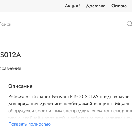
Акции!
Доставка
Оплата
 S012A
 сравнение
Описание
Рейсмусовый станок Белмаш P1500 S012A предназначает
для придания древесине необходимой толщины. Модель
оборудуется эффективным электродвигателем коллекторног
типа с двойной изоляцией и работает от сети напряжение
Показать полностью
220 В. Токовый предохранитель защищает двигатель от
перегрузок, тем самым предотвращая его преждевременн