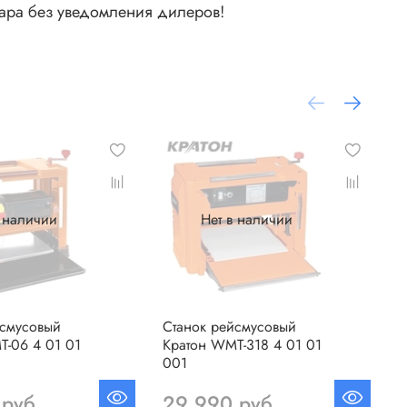
вара без уведомления дилеров!
в наличии
Нет в наличии
йсмусовый
Станок рейсмусовый
С
T-06 4 01 01
Кратон WMT-318 4 01 01
Э
001
9
 руб
29 990 руб