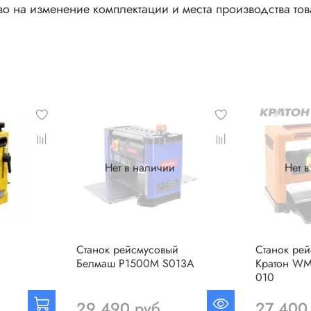
во на изменение комплектации и места производства то
Нет в наличии
Нет 
Станок рейсмусовый
Станок ре
Белмаш P1500M S013A
Кратон WM
010
29 490 руб
27 400