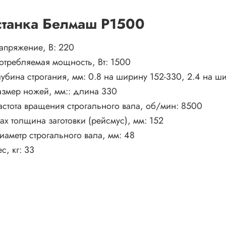
 станка Белмаш P1500
апряжение, В:
220
отребляемая мощность, Вт:
1500
лубина строгания, мм:
0.8 на ширину 152-330, 2.4 на ш
азмер ножей, мм::
длина 330
астота вращения строгального вала, об/мин:
8500
ax толщина заготовки (рейсмус), мм:
152
иаметр строгального вала, мм:
48
ес, кг:
33