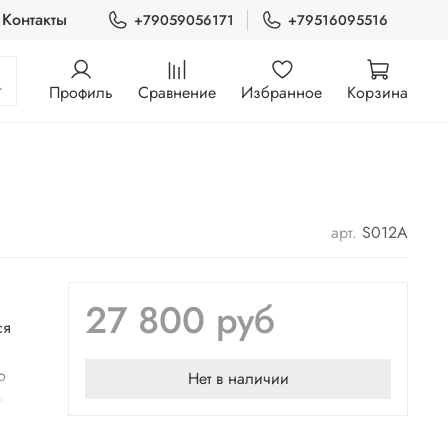
Контакты
+79059056171
+79516095516
Профиль
Сравнение
Избранное
Корзина
арт.
S012A
27 800 руб
ся
о
Нет в наличии
м
ую