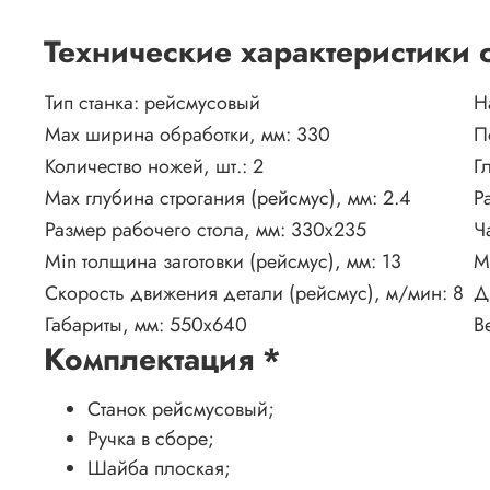
Технические характеристики
Тип станка:
рейсмусовый
Н
Max ширина обработки, мм:
330
П
Количество ножей, шт.:
2
Г
Max глубина строгания (рейсмус), мм:
2.4
Р
Размер рабочего стола, мм:
330х235
Ч
Min толщина заготовки (рейсмус), мм:
13
M
Скорость движения детали (рейсмус), м/мин:
8
Д
Габариты, мм:
550х640
В
Комплектация
*
Станок рейсмусовый;
Ручка в сборе;
Шайба плоская;