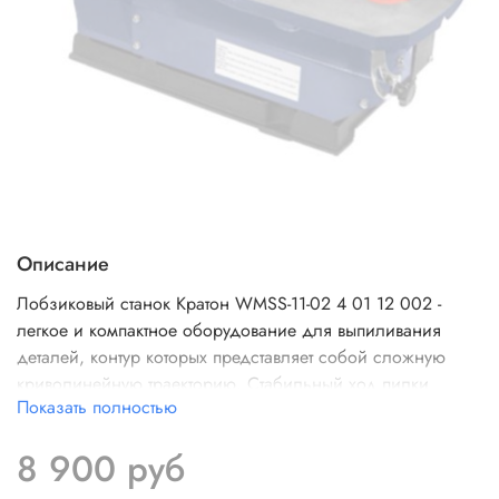
Описание
Лобзиковый станок Кратон WMSS-11-02 4 01 12 002 -
легкое и компактное оборудование для выпиливания
деталей, контур которых представляет собой сложную
криволинейную траекторию. Стабильный ход пилки
Показать полностью
способствует высокому качеству реза. Модель
подключается к бытовой сети 220В и отличается низким
8 900 руб
потреблением энергии, что позволяет использовать ее в
небольшой мастерской или дома.