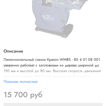
Описание
Ленточнопильный станок Кратон WMBS - 80 4 01 08 001
уверенно работает с заготовками из дерева шириной до
190 мм и высотой до 80 мм. Высокая скорость движения
пильного полотна (14.7 м/с) гарантирует быстрый и
Показать полностью
качественный рез деталей. Устойчивое основание
препятствует опрокидыванию установки. Антикоррозийное
15 700 руб
покрытие защищает станину от преждевременного
разрушения.