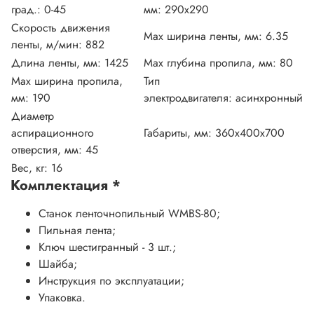
град.:
0-45
мм:
290х290
Скорость движения
Max ширина ленты, мм:
6.35
ленты, м/мин:
882
Длина ленты, мм:
1425
Max глубина пропила, мм:
80
Max ширина пропила,
Тип
мм:
190
электродвигателя:
асинхронный
Диаметр
аспирационного
Габариты, мм:
360х400х700
отверстия, мм:
45
Вес, кг:
16
Комплектация
*
Станок ленточнопильный WMBS-80;
Пильная лента;
Ключ шестигранный - 3 шт.;
Шайба;
Инструкция по эксплуатации;
Упаковка.