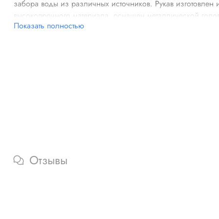
забора воды из различных источников. Рукав изготовлен 
высокопрочного материала, оснащен металлической голо
Показать полностью
Прочность конструкции, устойчивость к высоким и низким
температурам увеличивают срок эксплуатации оснастки.
Отзывы