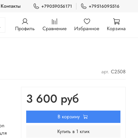
Контакты
+79059056171
+79516095516
Профиль
Сравнение
Избранное
Корзина
арт.
C2508
3 600 руб
В корзину
on
Купить в 1 клик
для