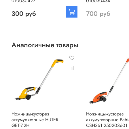
010030427
010030434
300 руб
700 руб
Аналогичные товары
Ножницы-кусторез
Ножницы-кусторез
аккумуляторные HUTER
аккумуляторные Patri
GET-7.2H
CSH361 250203601