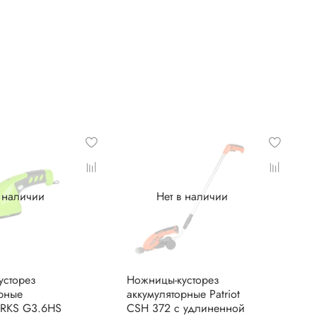
в наличии
Нет в наличии
усторез
Ножницы-кусторез
орные
аккумуляторные Patriot
KS G3.6HS
СSH 372 с удлиненной