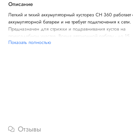
Описание
Легкий и тихий аккумуляторный кусторез CH 360 работает 
аккумуляторной батареи и не требует подключения к сети.
Предназначен для стрижки и подравнивания кустов на
приусадебном участке. Время автономной работы - до 15
Показать полностью
минут. Время полной зарядки - до 55 минут от адаптера 2A
комплекте кабель USB Type-C). Заряжается от любого адап
питания для смартфона.
Отзывы