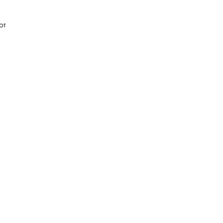
от
 (в
тера