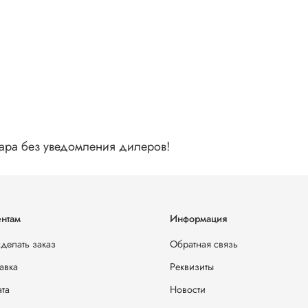
вара без уведомления дилеров!
нтам
Информация
сделать заказ
Обратная связь
авка
Реквизиты
та
Новости