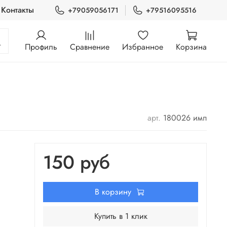
Контакты
+79059056171
+79516095516
Профиль
Сравнение
Избранное
Корзина
арт.
180026 имп
150 руб
В корзину
Купить в 1 клик