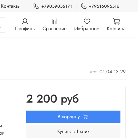
Контакты
+79059056171
+79516095516
Профиль
Сравнение
Избранное
Корзина
арт.
01.04.13.29
2 200 руб
В корзину
и
Купить в 1 клик
ок