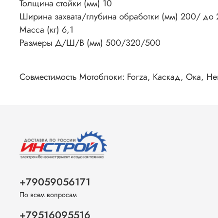
Толщина стойки (мм) 10
Ширина захвата/глубина обработки (мм) 200/ до
Масса (кг) 6,1
Размеры Д/Ш/В (мм) 500/320/500
Совместимость Мотоблоки: Forza, Каскад, Ока, Н
+79059056171
По всем вопросам
+79516095516