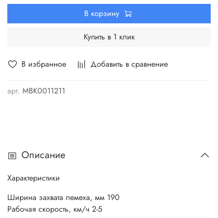
Идеальная геометрия плуга . Толщина металла
В корзину
значительно выше, чем у аналогов на рынке. Это
значительно повышает срок службы Пятка плуга
Купить в 1 клик
выполнена со специальным изгибом, необходимым для
более точного позиционирования плуга относительно
земли, а также снижает сопротивление с землей до
В избранное
Добавить в сравнение
минимума.
арт.
МВК0011211
Описание
Характеристики
Ширина захвата лемеха, мм 190
Рабочая скорость, км/ч 2-5