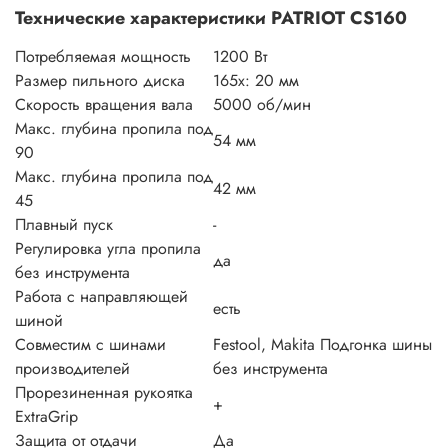
Технические характеристики PATRIOT CS160
Потребляемая мощность
1200 Вт
Размер пильного диска
165х: 20 мм
Скорость вращения вала
5000 об/мин
Макс. глубина пропила под
54 мм
90
Макс. глубина пропила под
42 мм
45
Плавный пуск
-
Регулировка угла пропила
да
без инструмента
Работа с направляющей
есть
шиной
Совместим с шинами
Festool, Makita Подгонка шины
производителей
без инструмента
Прорезиненная рукоятка
+
ExtraGrip
Защита от отдачи
Да