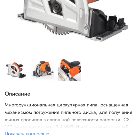
Описание
Многофункциональная циркулярная пила, оснащенная
механизмом погружения пильного диска, для получения
точных пропилов в сплошной поверхности заготовки. CS
160 оснащена системой Anti-Kickback компенсирующей
Показать полностью
отдачу возникающую во время работы.