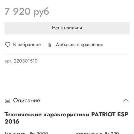
помещениях - не выделяются выхлопные газы, уровень
7 920 руб
шума невысок. Модель комплектуется цепью и шиной
Oregon, которые гарантируют эффективное распиливание
древесины.
Нет в наличии
В избранное
Добавить в сравнение
арт.
220301510
Описание
Технические характеристики PATRIOT ESP
2016
Мощность, Вт:
2000
Напряжение, В:
220