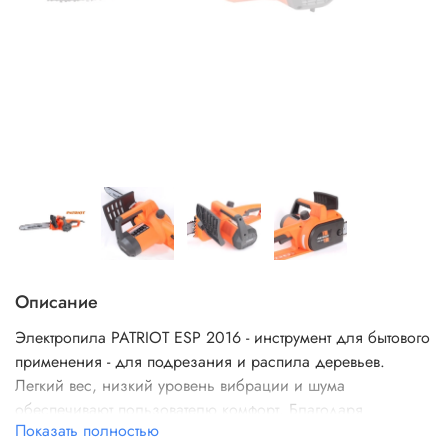
Описание
Электропила PATRIOT ESP 2016 - инструмент для бытового
применения - для подрезания и распила деревьев.
Легкий вес, низкий уровень вибрации и шума
обеспечивают пользователю комфорт. Благодаря
Показать полностью
электродвигателю, эту пилу можно использовать в