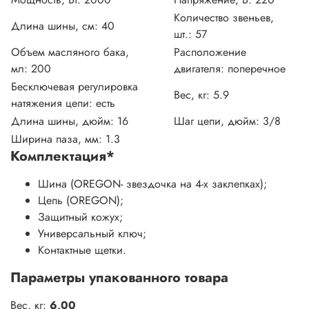
Количество звеньев,
Длина шины, см:
40
шт.:
57
Объем масляного бака,
Расположение
мл:
200
двигателя:
поперечное
Бесключевая регулировка
Вес, кг:
5.9
натяжения цепи:
есть
Длина шины, дюйм:
16
Шаг цепи, дюйм:
3/8
Ширина паза, мм:
1.3
Комплектация
*
Шина (OREGON- звездочка на 4-х заклепках);
Цепь (OREGON);
Защитный кожух;
Универсальный ключ;
Контактные щетки.
Параметры упакованного товара
Вес, кг:
6,00