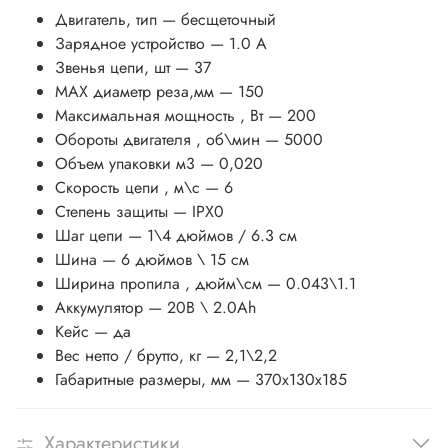
Двигатель, тип
— бесщеточный
Зарядное устройство
— 1.0 А
Звенья цепи, шт
— 37
MAX диаметр реза,мм
— 150
Максимальная мощность , Вт
— 200
Обороты двигателя , об\мин
— 5000
Объем упаковки м3
— 0,020
Скорость цепи , м\с
— 6
Степень защиты
— IPX0
Шаг цепи
— 1\4 дюймов / 6.3 см
Шина
— 6 дюймов \ 15 см
Ширина пропила , дюйм\см
— 0.043\1.1
Аккумулятор
— 20В \ 2.0Ah
Кейс
— да
Вес нетто / брутто, кг
— 2,1\2,2
Габаритные размеры, мм
— 370х130х185
Характеристики