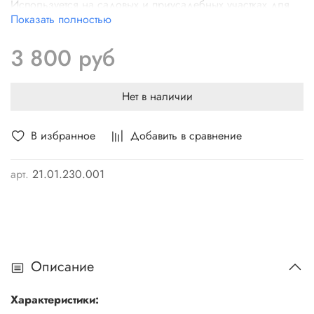
Используется на садовых и приусадебных участках для
Показать полностью
распила стволов, веток деревьев, бревен и других
лесоматериалов.
Распиловка возможна как в
3 800 руб
продольном, так и в поперечном направлении. Скорость
пиления 6м/сек при работе с сучьями среднего
диаметра.
Нет в наличии
В избранное
Добавить в сравнение
арт.
21.01.230.001
Описание
Характеристики: