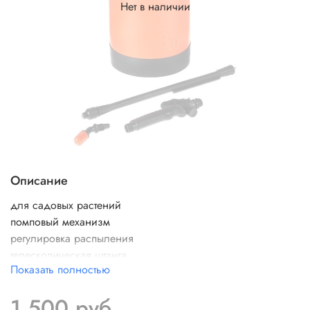
Нет в наличии
Описание
для садовых растений
помповый механизм
регулировка распыления
телескопическая штанга
Показать полностью
пригоден для химикатов
материал: пластик
1 500 руб