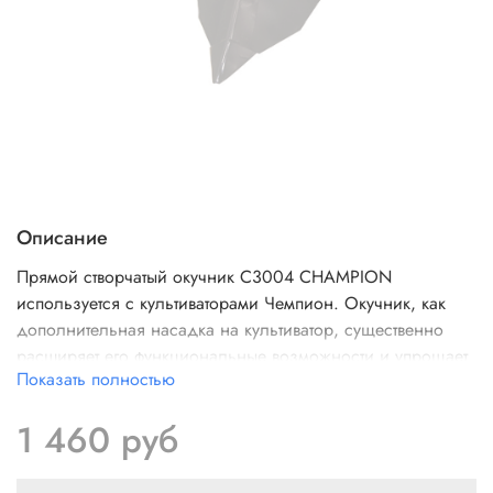
Описание
Прямой створчатый окучник C3004 CHAMPION
используется с культиваторами Чемпион. Окучник, как
дополнительная насадка на культиватор, существенно
расширяет его функциональные возможности и упрощает
Показать полностью
различные работы по обработке почвы, такие как
окучивание, нарезание гряд и другие. Приспособление
1 460 руб
насыпает землю с двух сторон от себя, путем создания
борозды. Изготовлен из высокопрочного материала, что
гарантирует долгий срок службы.